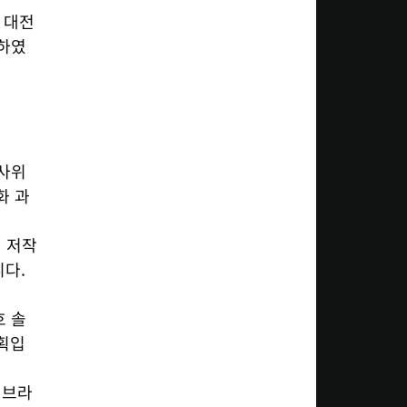
는 대전
석하였
심사위
화 과
 저작
다. 
호 솔
계획입
이브라